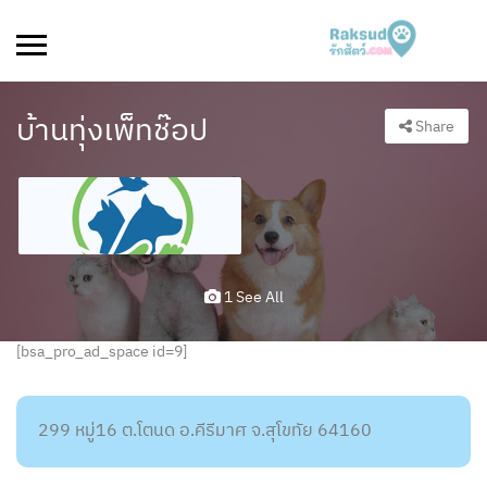
บ้านทุ่งเพ็ทช๊อป
Share
1 See All
[bsa_pro_ad_space id=9]
299 หมู่16 ต.โตนด อ.คีรีมาศ จ.สุโขทัย 64160