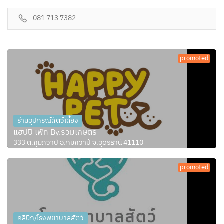
081 713 7382
promoted
ร้านอุปกรณ์สัตว์เลี้ยง
แฮปปี้ เพ็ท By.รวมเกษตร
333 ต.กุมภวาปี อ.กุมภวาปี จ.อุดรธานี 41110
promoted
คลินิก/โรงพยาบาลสัตว์