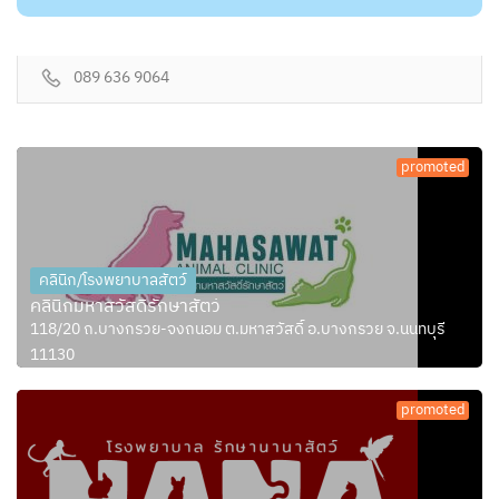
089 636 9064
promoted
คลินิก/โรงพยาบาลสัตว์
คลินิกมหาสวัสดิ์รักษาสัตว์
118/20 ถ.บางกรวย-จงถนอม ต.มหาสวัสดิ์ อ.บางกรวย จ.นนทบุรี
11130
promoted