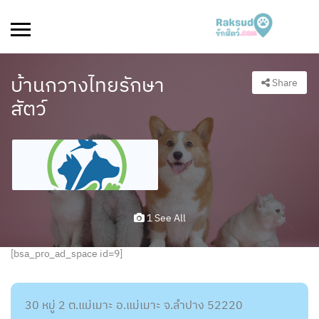
บ้านกวางไทยรักษา
Share
สัตว์
1 See All
[bsa_pro_ad_space id=9]
30 หมู่ 2 ต.แม่เมาะ อ.แม่เมาะ จ.ลำปาง 52220