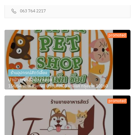
063 764 2217
promoted
ร้านอุปกรณ์สัตว์เลี้ยง
ปาป๊า เพ็ทช็อป บางแค
156/54 ถ. เพชรเกษม บางแคเหนือ บางแค กรุงเทพ 10160
promoted