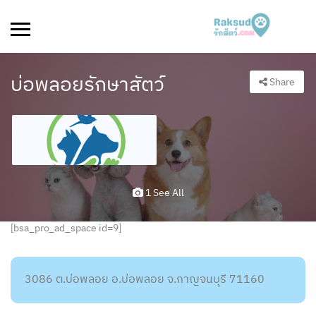
บ่อพลอยรักษาสัตว์
Share
1 See All
[bsa_pro_ad_space id=9]
3086 ต.บ่อพลอย อ.บ่อพลอย จ.กาญจนบุรี 71160