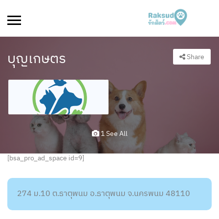
บุญเกษตร
Share
1 See All
[bsa_pro_ad_space id=9]
274 ม.10 ต.ธาตุพนม อ.ธาตุพนม จ.นครพนม 48110