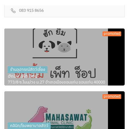
083 915 8656
promoted
ร้านอุปกรณ์สัตว์เลี้ยง
ฮักยิ้ม เพ็ท ช็อป
773/8 ซ.โนนม่วง ม.27 อำเภอเมืองขอนแก่น ขอนแก่น 40000
promoted
คลินิก/โรงพยาบาลสัตว์