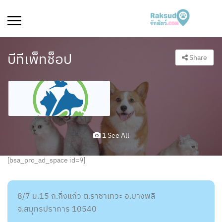
บีทีเพ็ทช็อป
Share
1 See All
[bsa_pro_ad_space id=9]
8/7 ม.15 ถ.กิ่งแก้ว ต.ราชาเทวะ อ.บางพลี
จ.สมุทรปราการ 10540