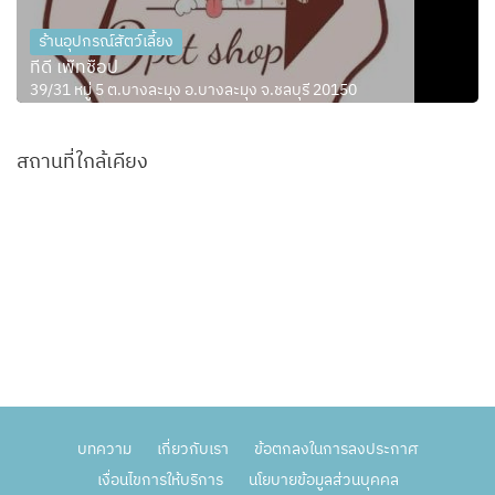
ร้านอุปกรณ์สัตว์เลี้ยง
ทีดี เพ็ทช็อป
39/31 หมู่ 5 ต.บางละมุง อ.บางละมุง จ.ชลบุรี 20150
สถานที่ใกล้เคียง
บทความ
เกี่ยวกับเรา
ข้อตกลงในการลงประกาศ
เงื่อนไขการให้บริการ
นโยบายข้อมูลส่วนบุคคล