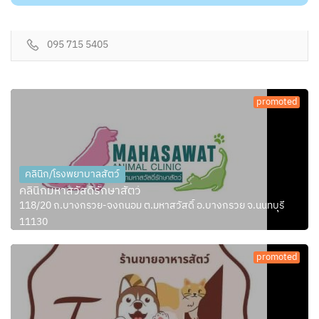
095 715 5405
promoted
คลินิก/โรงพยาบาลสัตว์
คลินิกมหาสวัสดิ์รักษาสัตว์
118/20 ถ.บางกรวย-จงถนอม ต.มหาสวัสดิ์ อ.บางกรวย จ.นนทบุรี
11130
promoted