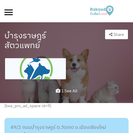
บำรุงราษฎร์
Share
สัตวแพทย์
1 See All
[bsa_pro_ad_space id=9]
49/2 ถนนบำรุงราษฎร์ ต.วัดเกต อ.เมืองเชียงใหม่