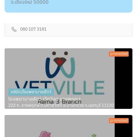
จ.เชียงใหม่ 50000
080 107 3181
promoted
คลินิก/โรงพยาบาลสัตว์
โรงพยาบาลสัตว์ เว็ทวิลล์ ราชพฤกษ์
222 ถ. ราชพฤกษ์ ต.มหาสวัสดิ์ อ.บางกรวย จ.นนทบุรี 11130
promoted