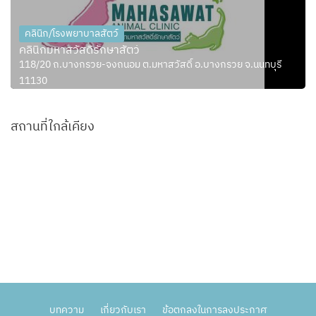
คลินิก/โรงพยาบาลสัตว์
คลินิกมหาสวัสดิ์รักษาสัตว์
118/20 ถ.บางกรวย-จงถนอม ต.มหาสวัสดิ์ อ.บางกรวย จ.นนทบุรี
11130
สถานที่ใกล้เคียง
บทความ
เกี่ยวกับเรา
ข้อตกลงในการลงประกาศ