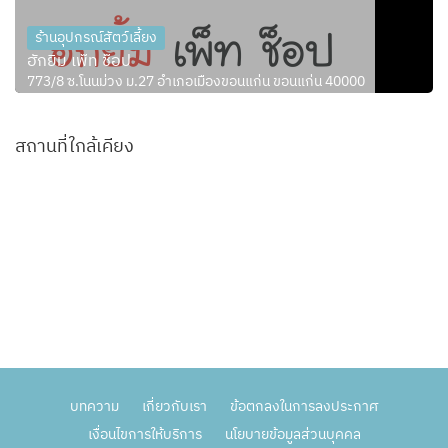
ร้านอุปกรณ์สัตว์เลี้ยง
ฮักยิ้ม เพ็ท ช็อป
773/8 ซ.โนนม่วง ม.27 อำเภอเมืองขอนแก่น ขอนแก่น 40000
สถานที่ใกล้เคียง
บทความ
เกี่ยวกับเรา
ข้อตกลงในการลงประกาศ
เงื่อนไขการให้บริการ
นโยบายข้อมูลส่วนบุคคล