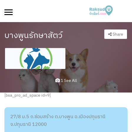
บางพูนรักษาสัตว์
Share
1 See All
[bsa_pro_ad_space id=9]
27/8 ม.5 ถ.ซ่อมสร้าง ต.บางพูน อ.เมืองปทุมธานี
จ.ปทุมธานี 12000