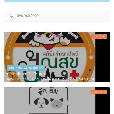
096 940 9929
promoted
คลินิก/โรงพยาบาลสัตว์
คลินิกรักษาสัตว์ปัณสุข
685/3 ถ.นิมิตรเมือง ต.หนองโก อ.กระนวน จ.ขอนแก่น 40170
promoted