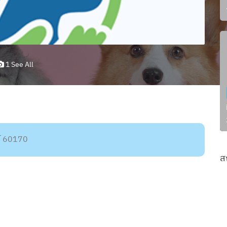
1 See All
์ 60170
ส