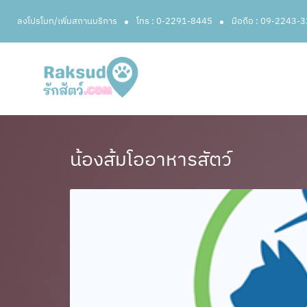
ลงโปรโมท/เพิ่มสถานบริการ
โทร : 0-2291-8445
มือถือ : 09-2243-
น้องส้มโออาหารสัตว์