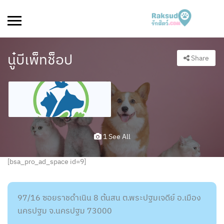
นู๋บีเพ็ทช็อป
Share
1 See All
[bsa_pro_ad_space id=9]
97/16 ซอยราชดำเนิน 8 ต้นสน ต.พระปฐมเจดีย์ อ.เมือง
นครปฐม จ.นครปฐม 73000