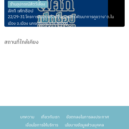
ร้านอุปกรณ์สัตว์เลี้ยง
ลัคกี้ เพ็ทช็อป
22/29-31 โครการสินอุดมช๊อปปิ้งมอลล์ ถ.พัฒนาการคูขวาง' ต.ใน
เมือง อ.เมือง นครศรีธรรมราช 80000
สถานที่ใกล้เคียง
บทความ
เกี่ยวกับเรา
ข้อตกลงในการลงประกาศ
เงื่อนไขการให้บริการ
นโยบายข้อมูลส่วนบุคคล