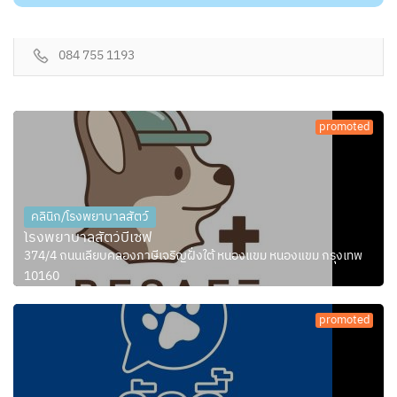
084 755 1193
promoted
คลินิก/โรงพยาบาลสัตว์
โรงพยาบาลสัตว์บีเซฟ
374/4 ถนนเลียบคลองภาษีเจริญฝั่งใต้ หนองแขม หนองแขม กรุงเทพ
10160
promoted