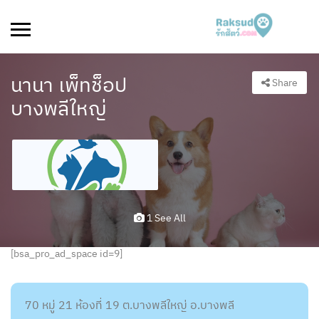
นานา เพ็ทช็อป
Share
บางพลีใหญ่
1 See All
[bsa_pro_ad_space id=9]
70 หมู่ 21 ห้องที่ 19 ต.บางพลีใหญ่ อ.บางพลี