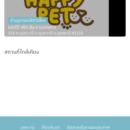
ร้านอุปกรณ์สัตว์เลี้ยง
แฮปปี้ เพ็ท By.รวมเกษตร
333 ต.กุมภวาปี อ.กุมภวาปี จ.อุดรธานี 41110
สถานที่ใกล้เคียง
บทความ
เกี่ยวกับเรา
ข้อตกลงในการลงประกาศ