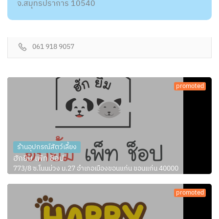
จ.สมุทรปราการ 10540
061 918 9057
promoted
ร้านอุปกรณ์สัตว์เลี้ยง
ฮักยิ้ม เพ็ท ช็อป
773/8 ซ.โนนม่วง ม.27 อำเภอเมืองขอนแก่น ขอนแก่น 40000
promoted