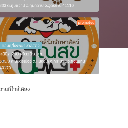
333 ต.กุมภวาปี อ.กุมภวาปี จ.อุดรธานี 41110
promoted
คลินิก/โรงพยาบาลสัตว์
คลินิกรักษาสัตว์ปัณสุข
685/3 ถ.นิมิตรเมือง ต.หนองโก อ.กระนวน จ.ขอนแก่น
40170
ถานที่ใกล้เคียง