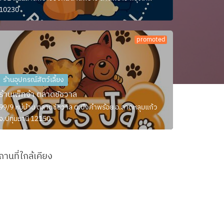
10230
promoted
ร้านอุปกรณ์สัตว์เลี้ยง
ร้านเพ็ทจ้า ตลาดชัชวาล
99/9 หมู่บ้าน ตลาดชัชวาล ต.บึงคำพร้อย อ.ลาดหลุมแก้ว
จ.ปทุมธานี 12150
ถานที่ใกล้เคียง