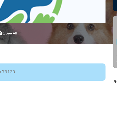
1 See All
ฐม 73120
ส