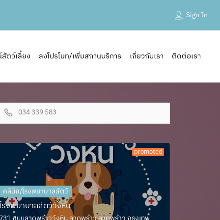
Sign In
ัตว์เลี้ยง
ลงโปรโมท/เพิ่มสถานบริการ
เกี่ยวกับเรา
ติดต่อเรา
034 339 583
promoted
คลินิก/โรงพยาบาลสัตว์
โรงพยาบาลสัตว์วังหิน
731 ถนนลาดพร้าววังหิน ลาดพร้าว ลาดพร้าว กรุงเทพ