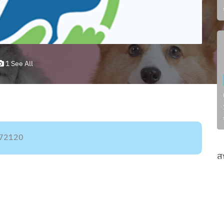
1 See All
 72120
ส