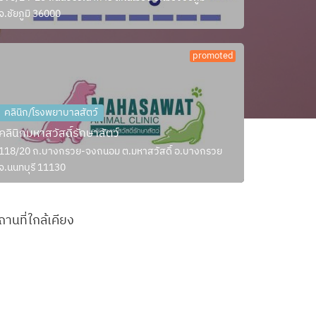
จ.ชัยภูมิ 36000
promoted
คลินิก/โรงพยาบาลสัตว์
คลินิกมหาสวัสดิ์รักษาสัตว์
118/20 ถ.บางกรวย-จงถนอม ต.มหาสวัสดิ์ อ.บางกรวย
จ.นนทบุรี 11130
ถานที่ใกล้เคียง