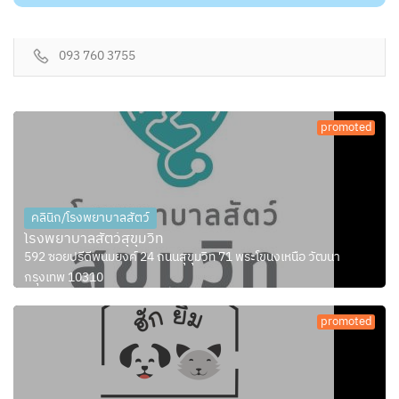
093 760 3755
promoted
คลินิก/โรงพยาบาลสัตว์
โรงพยาบาลสัตว์สุขุมวิท
592 ซอยปรีดีพนมยงค์ 24 ถนนสุขุมวิท 71 พระโขนงเหนือ วัฒนา
กรุงเทพ 10310
promoted