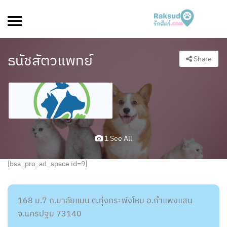
ธนัชสัตวแพทย์
Share
1 See All
[bsa_pro_ad_space id=9]
168 ม.7 ถ.มาลัยแมน ต.ทุ่งกระพังโหม อ.กำแพงแสน
จ.นครปฐม 73140