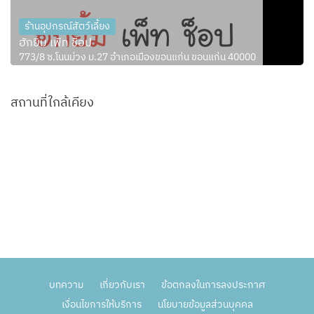
ร้านอุปกรณ์สัตว์เลี้ยง
ฮักยิ้ม เพ็ท ช็อป
773/8 ซ.โนนม่วง ม.27 อำเภอเมืองขอนแก่น ขอนแก่น 40000
สถานที่ใกล้เคียง
บทความ
เกี่ยวกับเรา
ข้อตกลงในการลงประกาศ
เงื่อนไขการให้บริการ
นโยบายข้อมูลส่วนบุคคล