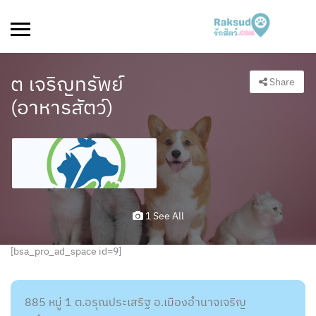
ต เจริญทรัพย์
Share
(อาหารสัตว์)
1 See All
[bsa_pro_ad_space id=9]
885 หมู่ 1 ต.อรุณประเสริฐ อ.เมืองอำนาจเจริญ