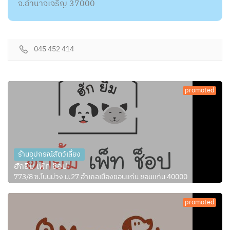
จ.อำนาจเจริญ 37000
045 452 414
promoted
ร้านอุปกรณ์สัตว์เลี้ยง
ฮักยิ้ม เพ็ท ช็อป
773/8 ซ.โนนม่วง ม.27 อำเภอเมืองขอนแก่น ขอนแก่น 40000
promoted