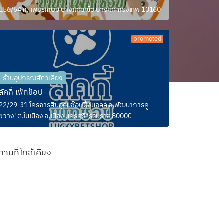
156/54 ถ. เพชรเกษม บางแคเหนือ บางแค กรุงเทพ 10160
promoted
ร้านอุปกรณ์สัตว์เลี้ยง
ลัคกี้ เพ็ทช็อป
22/29-31 โครการสินอุดมช๊อปปิ้งมอลล์ ถ.พัฒนาการคู
ขวาง' ต.ในเมือง อ.เมือง นครศรีธรรมราช 80000
ถานที่ใกล้เคียง