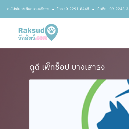
ลงโปรโมท/เพิ่มสถานบริการ
โทร : 0-2291-8445
มือถือ : 09-2243-
ดูดี เพ็ทช็อป บางเสาธง