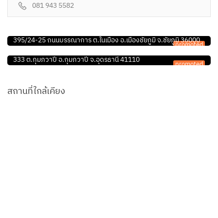
081 943 5582
คลินิก/โรงพยาบาลสัตว์
คลินิกรักษาสัตว์วีแคร์
ร้านอุปกรณ์สัตว์เลี้ยง
395/24-25 ถนนบรรณาการ ต.ในเมือง อ.เมืองชัยภูมิ จ.ชัยภูมิ 36000
promoted
แฮปปี้ เพ็ท By.รวมเกษตร
333 ต.กุมภวาปี อ.กุมภวาปี จ.อุดรธานี 41110
promoted
สถานที่ใกล้เคียง