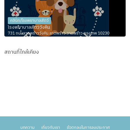
คลินิก/โรงพยาบาลสัตว์
โรงพยาบาลสัตว์วังหิน
731 ถนนลาดพร้าววังหิน ลาดพร้าว ลาดพร้าว กรุงเทพ 10230
สถานที่ใกล้เคียง
บทความ
เกี่ยวกับเรา
ข้อตกลงในการลงประกาศ