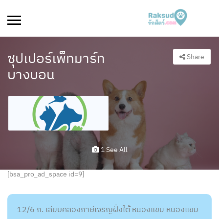
ซุปเปอร์เพ็ทมาร์ท
Share
บางบอน
1 See All
[bsa_pro_ad_space id=9]
12/6 ถ. เลียบคลองภาษีเจริญฝั่งใต้ หนองแขม หนองแขม