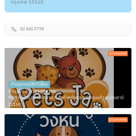
กรุงเทพ 10160
02 445 5778
promoted
ร้านอุปกรณ์สัตว์เลี้ยง
ร้านเพ็ทจ้า ตลาดชัชวาล
99/9 หมู่บ้าน ตลาดชัชวาล ต.บึงคำพร้อย อ.ลาดหลุมแก้ว จ.ปทุมธานี
12150
promoted