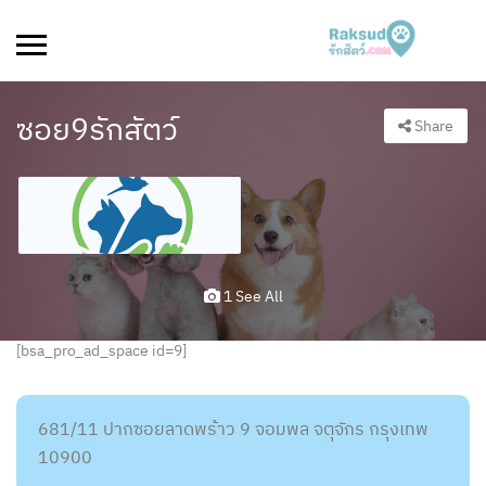
ซอย9รักสัตว์
Share
1 See All
[bsa_pro_ad_space id=9]
681/11 ปากซอยลาดพร้าว 9 จอมพล จตุจักร กรุงเทพ
10900