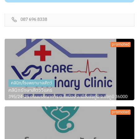
087 696 8338
promoted
คลินิก/โรงพยาบาลสัตว์
คลินิกรักษาสัตว์วีแคร์
395/24-25 ถนนบรรณาการ ต.ในเมือง อ.เมืองชัยภูมิ จ.ชัยภูมิ 36000
promoted