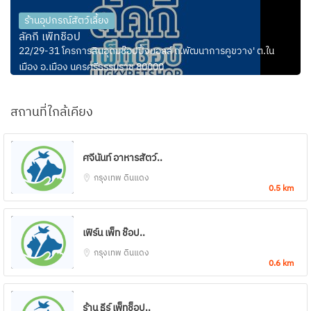
ร้านอุปกรณ์สัตว์เลี้ยง
ลัคกี้ เพ็ทช็อป
22/29-31 โครการสินอุดมช๊อปปิ้งมอลล์ ถ.พัฒนาการคูขวาง' ต.ใน
เมือง อ.เมือง นครศรีธรรมราช 80000
สถานที่ใกล้เคียง
ศจีนันท์ อาหารสัตว์..
กรุงเทพ
ดินแดง
0.5 km
เฟิร์น เพ็ท ช๊อป..
กรุงเทพ
ดินแดง
0.6 km
ร้าน ธีร์ เพ็ทช็อป..