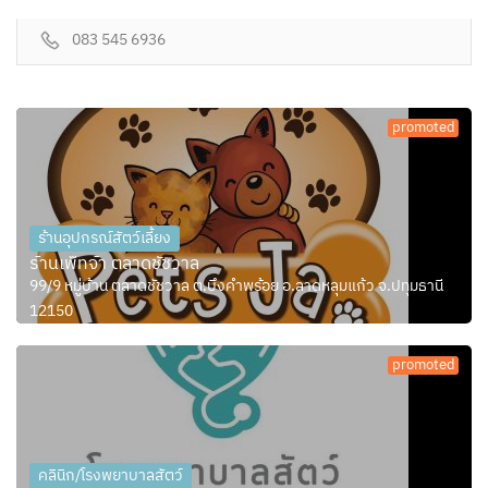
083 545 6936
promoted
ร้านอุปกรณ์สัตว์เลี้ยง
ร้านเพ็ทจ้า ตลาดชัชวาล
99/9 หมู่บ้าน ตลาดชัชวาล ต.บึงคำพร้อย อ.ลาดหลุมแก้ว จ.ปทุมธานี
12150
promoted
คลินิก/โรงพยาบาลสัตว์