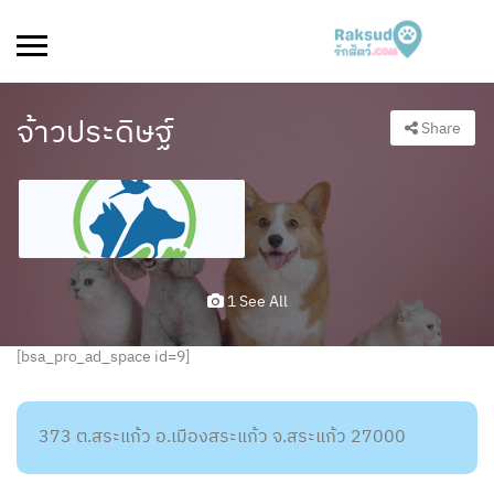
จ้าวประดิษฐ์
Share
1 See All
[bsa_pro_ad_space id=9]
373 ต.สระแก้ว อ.เมืองสระแก้ว จ.สระแก้ว 27000