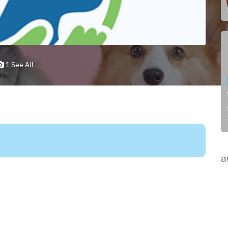
1 See All
ส