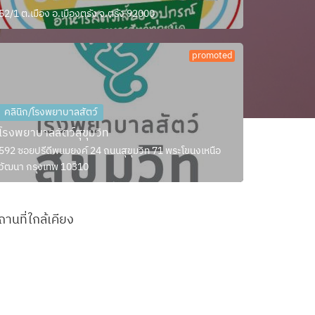
52/1 ต.เมือง อ.เมืองตรัง จ.ตรัง 92000
promoted
คลินิก/โรงพยาบาลสัตว์
โรงพยาบาลสัตว์สุขุมวิท
592 ซอยปรีดีพนมยงค์ 24 ถนนสุขุมวิท 71 พระโขนงเหนือ
วัฒนา กรุงเทพ 10310
ถานที่ใกล้เคียง