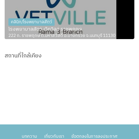
คลินิก/โรงพยาบาลสัตว์
โรงพยาบาลสัตว์ เว็ทวิลล์ ราชพฤกษ์
222 ถ. ราชพฤกษ์ ต.มหาสวัสดิ์ อ.บางกรวย จ.นนทบุรี 11130
สถานที่ใกล้เคียง
บทความ
เกี่ยวกับเรา
ข้อตกลงในการลงประกาศ