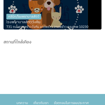
คลินิก/โรงพยาบาลสัตว์
โรงพยาบาลสัตว์วังหิน
731 ถนนลาดพร้าววังหิน ลาดพร้าว ลาดพร้าว กรุงเทพ 10230
สถานที่ใกล้เคียง
บทความ
เกี่ยวกับเรา
ข้อตกลงในการลงประกาศ