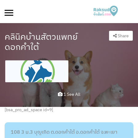
คลินิคบ้านสัตวแพทย์
Share
ดอกคำใต้
1 See All
[bsa_pro_ad_space id=9]
108 3 ม.3 บุญเกิด ต.ดอกคำใต้ อ.ดอกคำใต้ จ.พะเยา