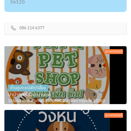
56120
086 114 6377
promoted
ร้านอุปกรณ์สัตว์เลี้ยง
ปาป๊า เพ็ทช็อป บางแค
156/54 ถ. เพชรเกษม บางแคเหนือ บางแค กรุงเทพ 10160
promoted