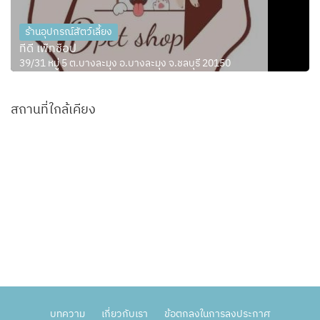
ร้านอุปกรณ์สัตว์เลี้ยง
ทีดี เพ็ทช็อป
39/31 หมู่ 5 ต.บางละมุง อ.บางละมุง จ.ชลบุรี 20150
สถานที่ใกล้เคียง
บทความ
เกี่ยวกับเรา
ข้อตกลงในการลงประกาศ