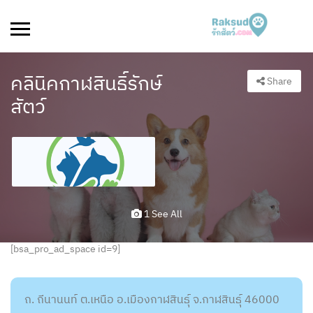
คลินิคกาฬสินธิ์รักษ์
Share
สัตว์
1 See All
[bsa_pro_ad_space id=9]
ถ. ถีนานนท์ ต.เหนือ อ.เมืองกาฬสินธุ์ จ.กาฬสินธุ์ 46000