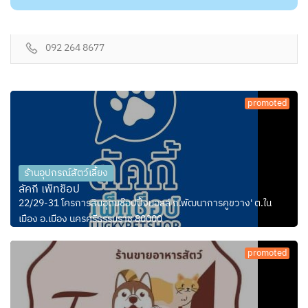
092 264 8677
promoted
ร้านอุปกรณ์สัตว์เลี้ยง
ลัคกี้ เพ็ทช็อป
22/29-31 โครการสินอุดมช๊อปปิ้งมอลล์ ถ.พัฒนาการคูขวาง' ต.ใน
เมือง อ.เมือง นครศรีธรรมราช 80000
promoted