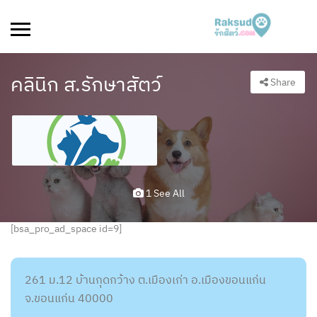
คลินิก ส.รักษาสัตว์
Share
1 See All
[bsa_pro_ad_space id=9]
261 ม.12 บ้านกุดกว้าง ต.เมืองเก่า อ.เมืองขอนแก่น
จ.ขอนแก่น 40000