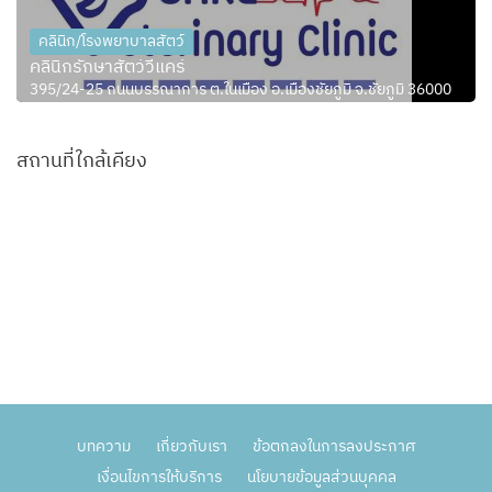
คลินิก/โรงพยาบาลสัตว์
คลินิกรักษาสัตว์วีแคร์
395/24-25 ถนนบรรณาการ ต.ในเมือง อ.เมืองชัยภูมิ จ.ชัยภูมิ 36000
สถานที่ใกล้เคียง
บทความ
เกี่ยวกับเรา
ข้อตกลงในการลงประกาศ
เงื่อนไขการให้บริการ
นโยบายข้อมูลส่วนบุคคล