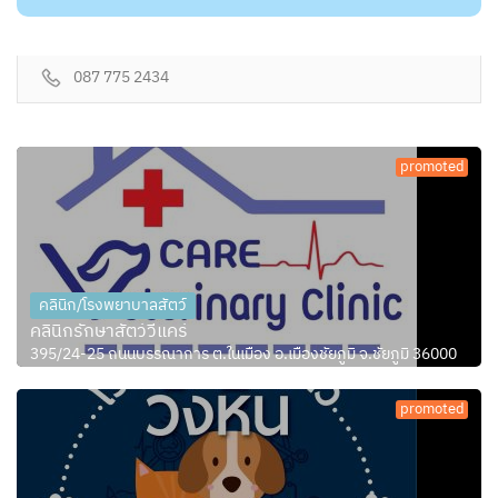
087 775 2434
promoted
คลินิก/โรงพยาบาลสัตว์
คลินิกรักษาสัตว์วีแคร์
395/24-25 ถนนบรรณาการ ต.ในเมือง อ.เมืองชัยภูมิ จ.ชัยภูมิ 36000
promoted