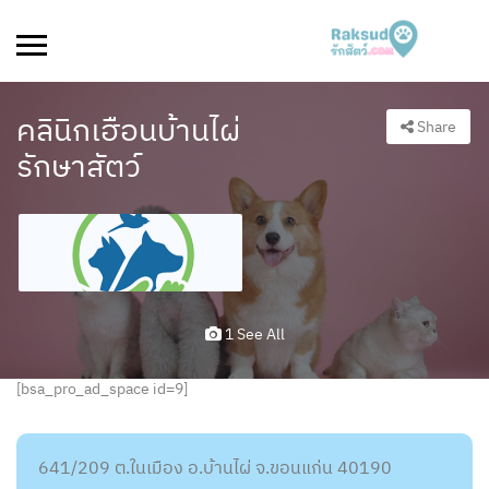
คลินิกเฮือนบ้านไผ่
Share
รักษาสัตว์
1 See All
[bsa_pro_ad_space id=9]
641/209 ต.ในเมือง อ.บ้านไผ่ จ.ขอนแก่น 40190