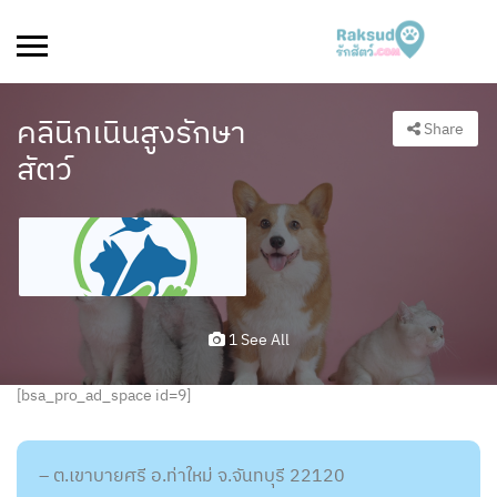
คลินิกเนินสูงรักษา
Share
สัตว์
1 See All
[bsa_pro_ad_space id=9]
– ต.เขาบายศรี อ.ท่าใหม่ จ.จันทบุรี 22120