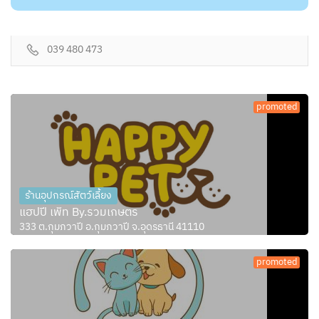
039 480 473
promoted
ร้านอุปกรณ์สัตว์เลี้ยง
แฮปปี้ เพ็ท By.รวมเกษตร
333 ต.กุมภวาปี อ.กุมภวาปี จ.อุดรธานี 41110
promoted