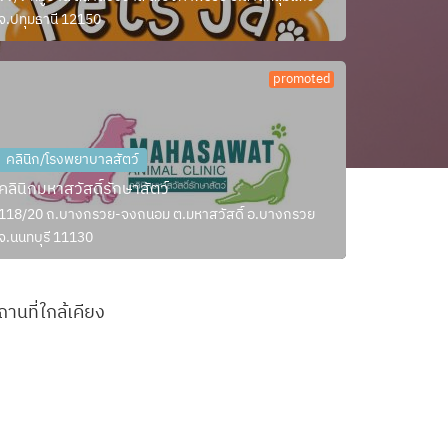
จ.ปทุมธานี 12150
promoted
คลินิก/โรงพยาบาลสัตว์
คลินิกมหาสวัสดิ์รักษาสัตว์
118/20 ถ.บางกรวย-จงถนอม ต.มหาสวัสดิ์ อ.บางกรวย
จ.นนทบุรี 11130
ถานที่ใกล้เคียง