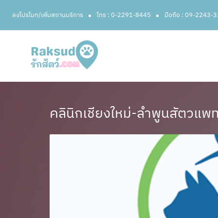
ลงโปรโมท/เพิ่มสถานบริการ
โทร : 0-2291-8445
มือถือ : 09-2243-
คลินิกเชียงใหม่-ลำพูนสัตวแพท