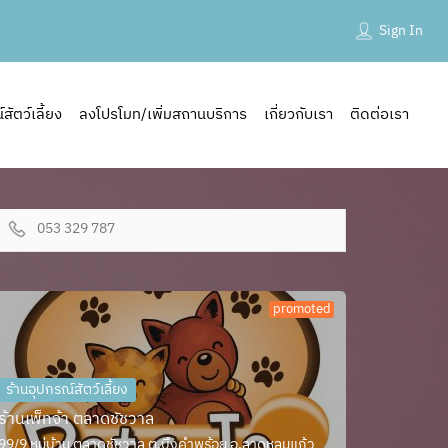
Sign In
ัตว์เลี้ยง
ลงโปรโมท/เพิ่มสถานบริการ
เกี่ยวกับเรา
ติดต่อเรา
053 329 787
promoted
ร้านอุปกรณ์สัตว์เลี้ยง
ร้านเพ็ทจ้า ตลาดชัชวาล
99/9 หมู่บ้าน ตลาดชัชวาล ต.บึงคำพร้อย อ.ลาดหลุมแก้ว