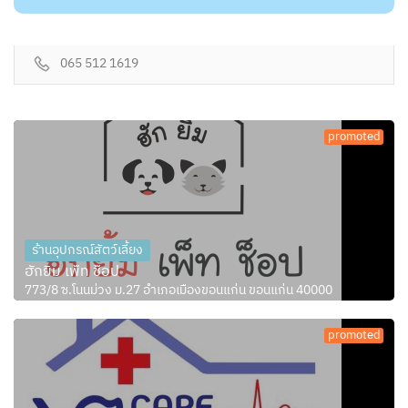
065 512 1619
promoted
ร้านอุปกรณ์สัตว์เลี้ยง
ฮักยิ้ม เพ็ท ช็อป
773/8 ซ.โนนม่วง ม.27 อำเภอเมืองขอนแก่น ขอนแก่น 40000
promoted