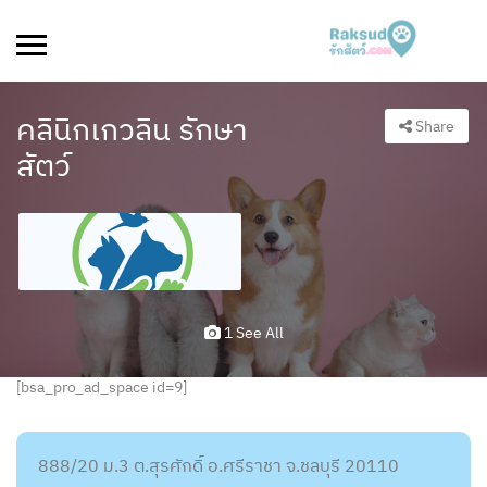
คลินิกเกวลิน รักษา
Share
สัตว์
1 See All
[bsa_pro_ad_space id=9]
888/20 ม.3 ต.สุรศักดิ์ อ.ศรีราชา จ.ชลบุรี 20110