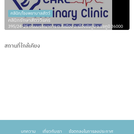
คลินิก/โรงพยาบาลสัตว์
คลินิกรักษาสัตว์วีแคร์
395/24-25 ถนนบรรณาการ ต.ในเมือง อ.เมืองชัยภูมิ จ.ชัยภูมิ 36000
สถานที่ใกล้เคียง
บทความ
เกี่ยวกับเรา
ข้อตกลงในการลงประกาศ