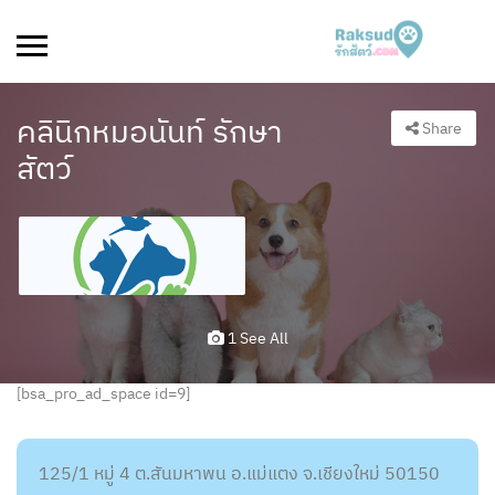
คลินิกหมอนันท์ รักษา
Share
สัตว์
1 See All
[bsa_pro_ad_space id=9]
125/1 หมู่ 4 ต.สันมหาพน อ.แม่แตง จ.เชียงใหม่ 50150