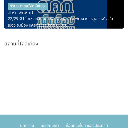
ร้านอุปกรณ์สัตว์เลี้ยง
ลัคกี้ เพ็ทช็อป
22/29-31 โครการสินอุดมช๊อปปิ้งมอลล์ ถ.พัฒนาการคูขวาง' ต.ใน
เมือง อ.เมือง นครศรีธรรมราช 80000
สถานที่ใกล้เคียง
บทความ
เกี่ยวกับเรา
ข้อตกลงในการลงประกาศ