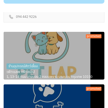
094 442 9226
promoted
ร้านอุปกรณ์สัตว์เลี้ยง
เพ็ทแลพ เพ็ทชอป
1, 13-14 ถนน บางบอน 2 คลองพราน บางบอน กรุงเทพ 10150
promoted