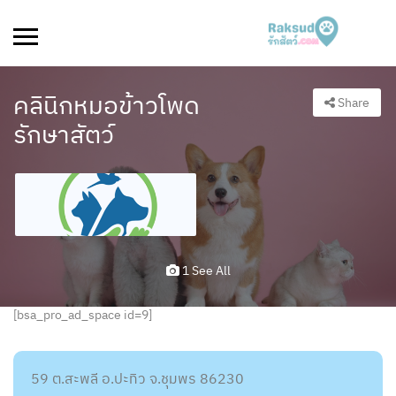
คลินิกหมอข้าวโพด
Share
รักษาสัตว์
1 See All
[bsa_pro_ad_space id=9]
59 ต.สะพลี อ.ปะทิว จ.ชุมพร 86230