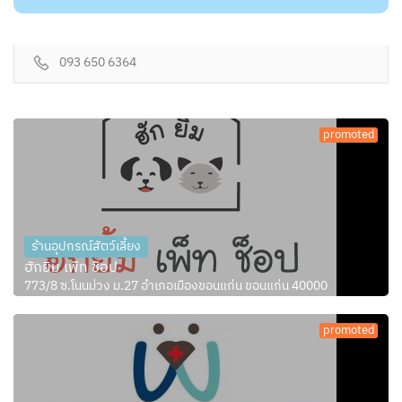
093 650 6364
promoted
ร้านอุปกรณ์สัตว์เลี้ยง
ฮักยิ้ม เพ็ท ช็อป
773/8 ซ.โนนม่วง ม.27 อำเภอเมืองขอนแก่น ขอนแก่น 40000
promoted