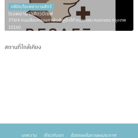
คลินิก/โรงพยาบาลสัตว์
โรงพยาบาลสัตว์บีเซฟ
374/4 ถนนเลียบคลองภาษีเจริญฝั่งใต้ หนองแขม หนองแขม กรุงเทพ
10160
สถานที่ใกล้เคียง
บทความ
เกี่ยวกับเรา
ข้อตกลงในการลงประกาศ