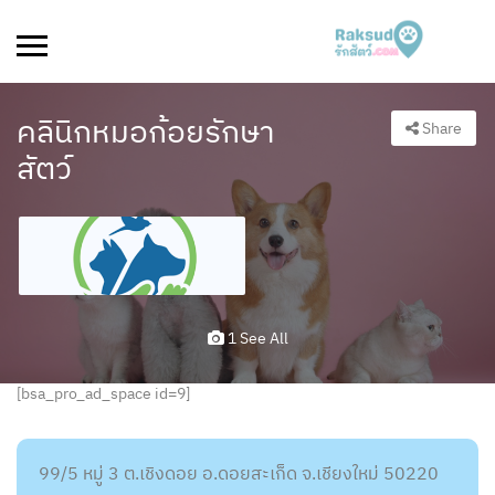
คลินิกหมอก้อยรักษา
Share
สัตว์
1 See All
[bsa_pro_ad_space id=9]
99/5 หมู่ 3 ต.เชิงดอย อ.ดอยสะเก็ด จ.เชียงใหม่ 50220