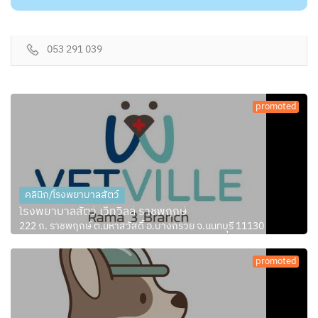
053 291 039
promoted
คลินิก/โรงพยาบาลสัตว์
โรงพยาบาลสัตว์ เว็ทวิลล์ ราชพฤกษ์
222 ถ. ราชพฤกษ์ ต.มหาสวัสดิ์ อ.บางกรวย จ.นนทบุรี 11130
promoted