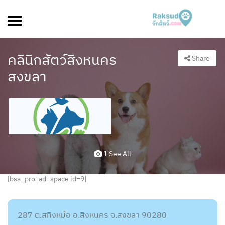
คลินิกสัตว์สิงหนคร
Share
สงขลา
1 See All
[bsa_pro_ad_space id=9]
287 ต.สทิงหม้อ อ.สิงหนคร จ.สงขลา 90280