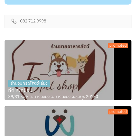
082 712 9998
promoted
ร้านอุปกรณ์สัตว์เลี้ยง
ทีดี เพ็ทช็อป
39/31 หมู่ 5 ต.บางละมุง อ.บางละมุง จ.ชลบุรี 20150
promoted