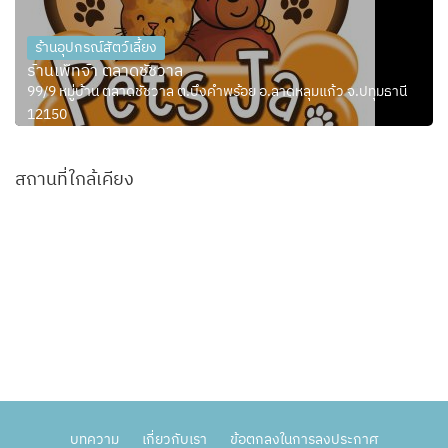
ร้านอุปกรณ์สัตว์เลี้ยง
ร้านเพ็ทจ้า ตลาดชัชวาล
99/9 หมู่บ้าน ตลาดชัชวาล ต.บึงคำพร้อย อ.ลาดหลุมแก้ว จ.ปทุมธานี
12150
สถานที่ใกล้เคียง
บทความ
เกี่ยวกับเรา
ข้อตกลงในการลงประกาศ