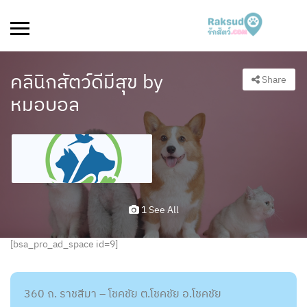
คลินิกสัตว์ดีมีสุข by
Share
หมอบอล
1 See All
[bsa_pro_ad_space id=9]
360 ถ. ราชสีมา – โชคชัย ต.โชคชัย อ.โชคชัย