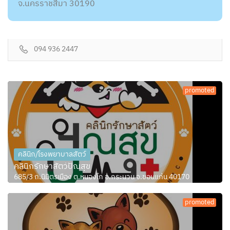
จ.นครราชสีมา 30190
094 936 2447
promoted
คลินิก/โรงพยาบาลสัตว์
คลินิกรักษาสัตว์ปัณสุข
685/3 ถ.นิมิตรเมือง ต.หนองโก อ.กระนวน จ.ขอนแก่น 40170
promoted