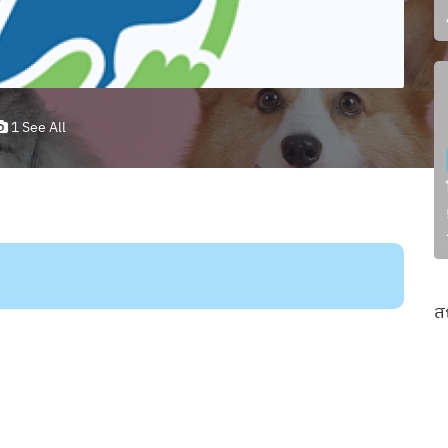
1 See All
ส