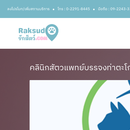
ลงโปรโมท/เพิ่มสถานบริการ
โทร : 0-2291-8445
มือถือ : 09-2243-
คลินิกสัตวแพทย์บรรจงท่าตะโ