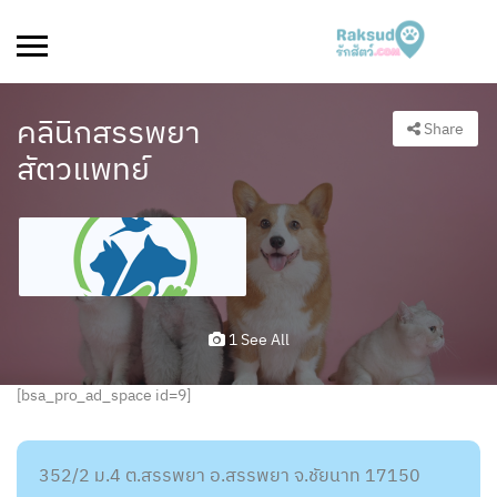
คลินิกสรรพยา
Share
สัตวแพทย์
1 See All
[bsa_pro_ad_space id=9]
352/2 ม.4 ต.สรรพยา อ.สรรพยา จ.ชัยนาท 17150