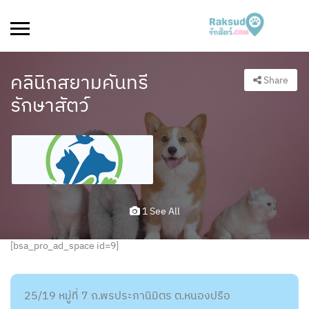
คลินิกสยามคันทรี
Share
รักษาสัตว์
1 See All
[bsa_pro_ad_space id=9]
25/19 หมู่ที่ 7 ถ.พรประภานิมิตร ต.หนองปรือ