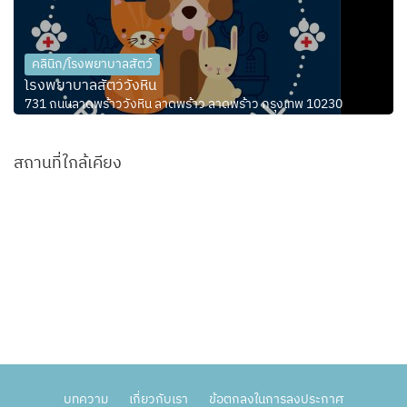
คลินิก/โรงพยาบาลสัตว์
โรงพยาบาลสัตว์วังหิน
731 ถนนลาดพร้าววังหิน ลาดพร้าว ลาดพร้าว กรุงเทพ 10230
สถานที่ใกล้เคียง
บทความ
เกี่ยวกับเรา
ข้อตกลงในการลงประกาศ