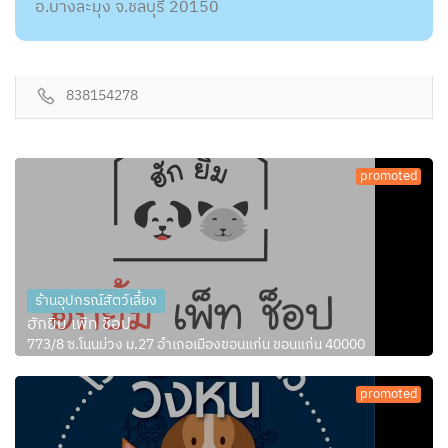
อ.บางละมุง จ.ชลบุรี 20150
838154278
promoted
ร้านอุปกรณ์สัตว์เลี้ยง
ฮักยิ้ม เพ็ท ช็อป
773/8 ซ.โนนม่วง ม.27 อำเภอเมืองขอนแก่น ขอนแก่น 40000
promoted