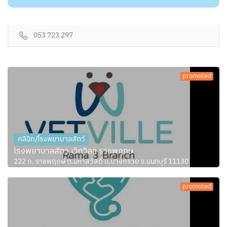
053 723 297
promoted
คลินิก/โรงพยาบาลสัตว์
โรงพยาบาลสัตว์ เว็ทวิลล์ ราชพฤกษ์
222 ถ. ราชพฤกษ์ ต.มหาสวัสดิ์ อ.บางกรวย จ.นนทบุรี 11130
promoted