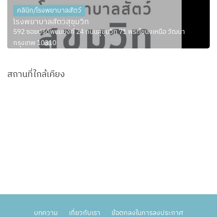
คลินิก/โรงพยาบาลสัตว์
โรงพยาบาลสัตว์สุขุมวิท
592 ซอยปรีดีพนมยงค์ 24 ถนนสุขุมวิท 71 พระโขนงเหนือ วัฒนา
กรุงเทพ 10310
สถานที่ใกล้เคียง
บทความ
เกี่ยวกับเรา
ข้อตกลงในการลงประกาศ