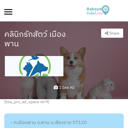
คลินิกรักสัตว์ เมือง
Share
พาน
1 See All
[bsa_pro_ad_space id=9]
– ต.เมืองพาน อ.พาน จ.เชียงราย 57120