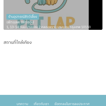
ร้านอุปกรณ์สัตว์เลี้ยง
เพ็ทแลพ เพ็ทชอป
1, 13-14 ถนน บางบอน 2 คลองพราน บางบอน กรุงเทพ 10150
สถานที่ใกล้เคียง
บทความ
เกี่ยวกับเรา
ข้อตกลงในการลงประกาศ