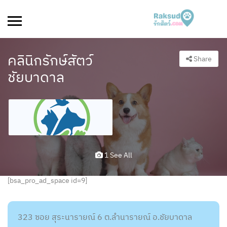
คลินิกรักษ์สัตว์
Share
ชัยบาดาล
1 See All
[bsa_pro_ad_space id=9]
323 ซอย สุระนารายณ์ 6 ต.ลำนารายณ์ อ.ชัยบาดาล