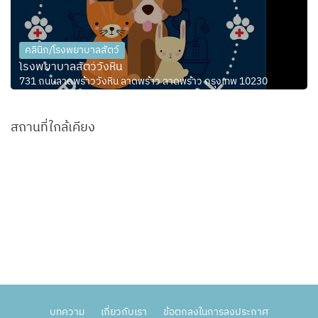
คลินิก/โรงพยาบาลสัตว์
โรงพยาบาลสัตว์วังหิน
731 ถนนลาดพร้าววังหิน ลาดพร้าว ลาดพร้าว กรุงเทพ 10230
สถานที่ใกล้เคียง
บทความ
เกี่ยวกับเรา
ข้อตกลงในการลงประกาศ