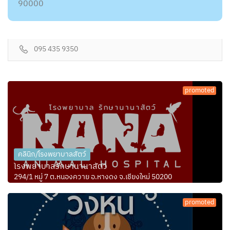
90000
095 435 9350
promoted
คลินิก/โรงพยาบาลสัตว์
โรงพยาบาลรักษานานาสัตว์
294/1 หมู่ 7 ต.หนองควาย อ.หางดง จ.เชียงใหม่ 50200
promoted