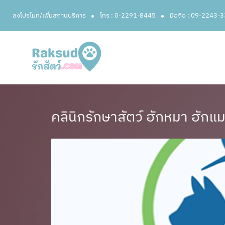
ลงโปรโมท/เพิ่มสถานบริการ
โทร : 0-2291-8445
มือถือ : 09-2243-
คลินิกรักษาสัตว์ ฮักหมา ฮักแ