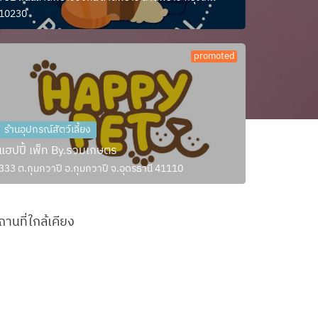
10230
promoted
ร้านอุปกรณ์สัตว์เลี้ยง
แฮปปี้ เพ็ท By.รวมเกษตร
333 ต.กุมภวาปี อ.กุมภวาปี จ.อุดรธานี 41110
ถานที่ใกล้เคียง