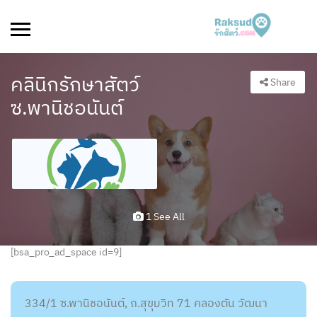
คลินิกรักษาสัตว์
Share
ซ.พานิชอนันต์
1 See All
[bsa_pro_ad_space id=9]
334/1 ซ.พานิชอนันต์, ถ.สุขุมวิท 71 คลองตัน วัฒนา