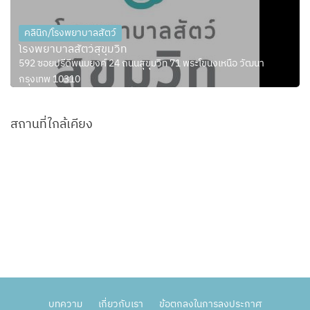
คลินิก/โรงพยาบาลสัตว์
โรงพยาบาลสัตว์สุขุมวิท
592 ซอยปรีดีพนมยงค์ 24 ถนนสุขุมวิท 71 พระโขนงเหนือ วัฒนา
กรุงเทพ 10310
สถานที่ใกล้เคียง
บทความ
เกี่ยวกับเรา
ข้อตกลงในการลงประกาศ