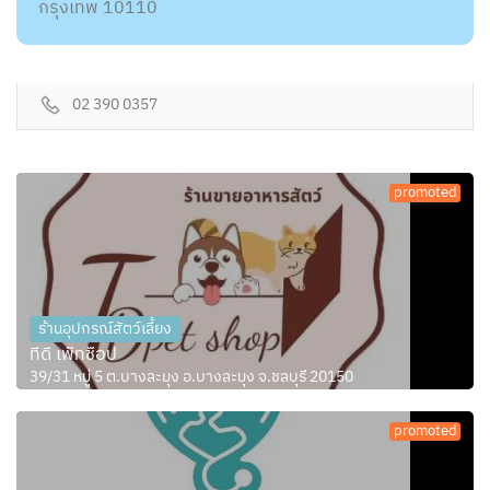
กรุงเทพ 10110
02 390 0357
promoted
ร้านอุปกรณ์สัตว์เลี้ยง
ทีดี เพ็ทช็อป
39/31 หมู่ 5 ต.บางละมุง อ.บางละมุง จ.ชลบุรี 20150
promoted