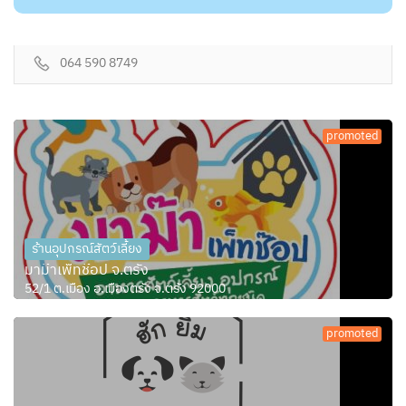
064 590 8749
promoted
ร้านอุปกรณ์สัตว์เลี้ยง
มาม๊าเพ็ทช๊อป จ.ตรัง
52/1 ต.เมือง อ.เมืองตรัง จ.ตรัง 92000
promoted