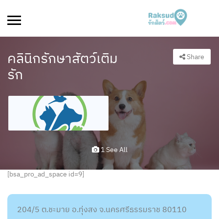
คลินิกรักษาสัตว์เติม
Share
รัก
1 See All
[bsa_pro_ad_space id=9]
204/5 ต.ชะมาย อ.ทุ่งสง จ.นครศรีธรรมราช 80110