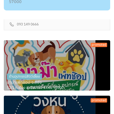
57000
093 149 0666
promoted
ร้านอุปกรณ์สัตว์เลี้ยง
มาม๊าเพ็ทช๊อป จ.ตรัง
52/1 ต.เมือง อ.เมืองตรัง จ.ตรัง 92000
promoted