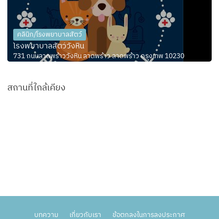
คลินิก/โรงพยาบาลสัตว์
โรงพยาบาลสัตว์วังหิน
731 ถนนลาดพร้าววังหิน ลาดพร้าว ลาดพร้าว กรุงเทพ 10230
สถานที่ใกล้เคียง
บทความ
เกี่ยวกับเรา
ข้อตกลงในการลงประกาศ