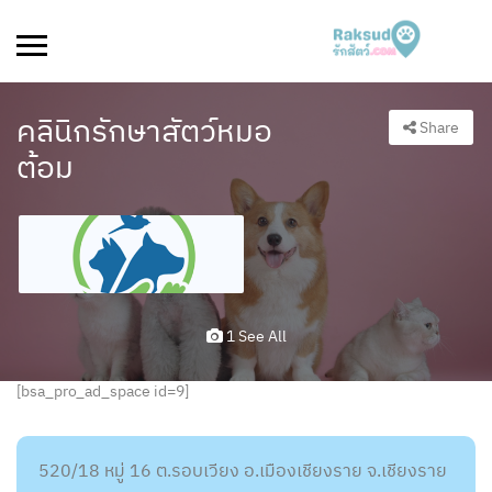
คลินิกรักษาสัตว์หมอ
Share
ต้อม
1 See All
[bsa_pro_ad_space id=9]
520/18 หมู่ 16 ต.รอบเวียง อ.เมืองเชียงราย จ.เชียงราย