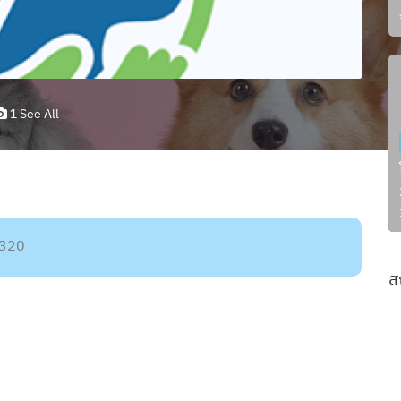
1 See All
0320
ส