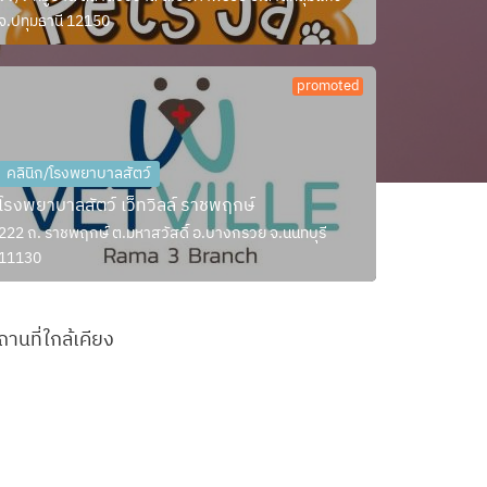
จ.ปทุมธานี 12150
promoted
คลินิก/โรงพยาบาลสัตว์
โรงพยาบาลสัตว์ เว็ทวิลล์ ราชพฤกษ์
222 ถ. ราชพฤกษ์ ต.มหาสวัสดิ์ อ.บางกรวย จ.นนทบุรี
11130
ถานที่ใกล้เคียง