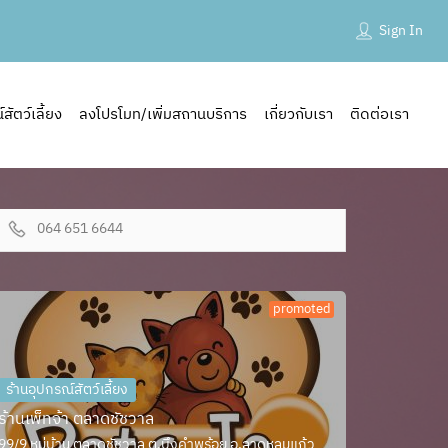
Sign In
ัตว์เลี้ยง
ลงโปรโมท/เพิ่มสถานบริการ
เกี่ยวกับเรา
ติดต่อเรา
064 651 6644
promoted
ร้านอุปกรณ์สัตว์เลี้ยง
ร้านเพ็ทจ้า ตลาดชัชวาล
99/9 หมู่บ้าน ตลาดชัชวาล ต.บึงคำพร้อย อ.ลาดหลุมแก้ว