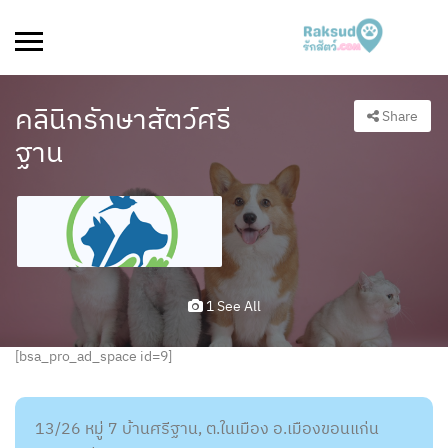
คลินิกรักษาสัตว์ศรี
Share
ฐาน
1 See All
[bsa_pro_ad_space id=9]
13/26 หมู่ 7 บ้านศรีฐาน, ต.ในเมือง อ.เมืองขอนแก่น