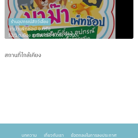
ร้านอุปกรณ์สัตว์เลี้ยง
มาม๊าเพ็ทช๊อป จ.ตรัง
52/1 ต.เมือง อ.เมืองตรัง จ.ตรัง 92000
สถานที่ใกล้เคียง
บทความ
เกี่ยวกับเรา
ข้อตกลงในการลงประกาศ