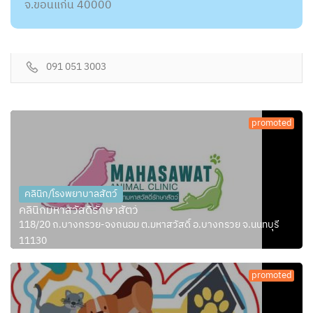
จ.ขอนแก่น 40000
091 051 3003
promoted
คลินิก/โรงพยาบาลสัตว์
คลินิกมหาสวัสดิ์รักษาสัตว์
118/20 ถ.บางกรวย-จงถนอม ต.มหาสวัสดิ์ อ.บางกรวย จ.นนทบุรี
11130
promoted