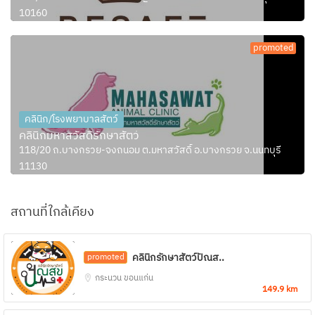
10160
promoted
คลินิก/โรงพยาบาลสัตว์
คลินิกมหาสวัสดิ์รักษาสัตว์
118/20 ถ.บางกรวย-จงถนอม ต.มหาสวัสดิ์ อ.บางกรวย จ.นนทบุรี
11130
สถานที่ใกล้เคียง
คลินิกรักษาสัตว์ปัณส..
promoted
กระนวน
ขอนแก่น
149.9 km