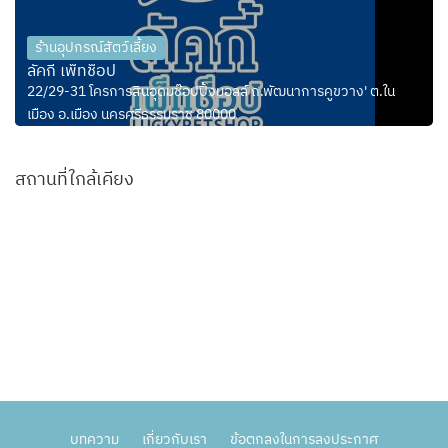
ร้านอุปกรณ์สัตว์เลี้ยง
ลัคกี้ เพ็ทช็อป
22/29-31 โครการสินอุดมช๊อปปิ้งมอลล์ ถ.พัฒนาการคูขวาง' ต.ใน
เมือง อ.เมือง นครศรีธรรมราช 80000
สถานที่ใกล้เคียง
บทความ
เกี่ยวกับเรา
ข้อตกลงในการลงประกาศ