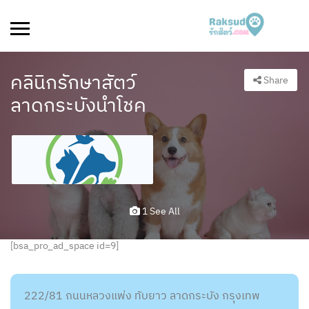
คลินิกรักษาสัตว์
Share
ลาดกระบังนำโชค
1 See All
[bsa_pro_ad_space id=9]
222/81 ถนนหลวงแพ่ง ทับยาว ลาดกระบัง กรุงเทพ