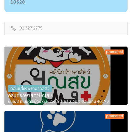
10520
02 327 2775
promoted
คลินิก/โรงพยาบาลสัตว์
คลินิกรักษาสัตว์ปัณสุข
685/3 ถ.นิมิตรเมือง ต.หนองโก อ.กระนวน จ.ขอนแก่น 40170
promoted