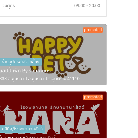
วันศุกร์
09:00 - 20:00
promoted
ร้านอุปกรณ์สัตว์เลี้ยง
แฮปปี้ เพ็ท By.รวมเกษตร
333 ต.กุมภวาปี อ.กุมภวาปี จ.อุดรธานี 41110
promoted
คลินิก/โรงพยาบาลสัตว์