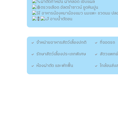
ผ่าตัดทำหมัน ผ่าคลอด เย็บแผล
ตรวจเลือด อัลตร้าซาวน์ ขูดหินปูน
อาหารน้องหมาน้องแมว นมแพะ ขวดนม ปล
อาบน้ำตัดขน
จำหน่ายอาหารสัตว์เลี้ยงปกติ
ที่จอดรถ
รักษาสัตว์เลี้ยงประเภทพิเศษ
สัตวแพทย์
ห้องผ่าตัด และพักฟื้น
ใกล้ขนส่