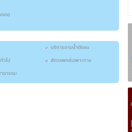
อกคอ
บริการอาบน้ำตัดขน
ทั่วไป
สัตวแพทย์เฉพาะทาง
งสาธารณะ