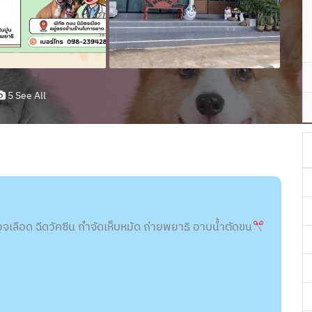
5 See All
วจเลือด ฉีดวัคซีน กำจัดเห็บหมัด ถ่ายพยาธิ อาบน้ำตัดขน