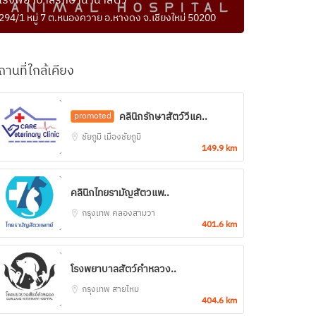
โรงพยาบาลรักษานานาสัตว์
294/1 หมู่ 7 ต.หนองควาย อ.หางดง จ.เชียงใหม่ 50200
ถานที่ใกล้เคียง
คลินิกรักษาสัตว์วีแค..
promoted
ชัยภูมิ
เมืองชัยภูมิ
149.9 km
คลินิกไทยรามัญสัตวแพ..
กรุงเทพ
คลองสามวา
401.6 km
โรงพยาบาลสัตว์คำหลวง..
กรุงเทพ
สายไหม
404.6 km